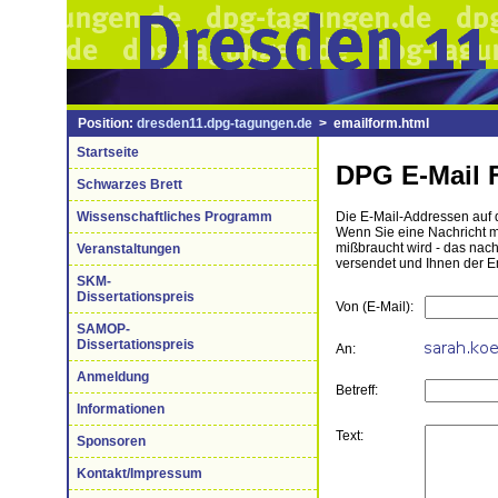
Position:
dresden11.dpg-tagungen.de
> emailform.html
Startseite
DPG E-Mail 
Schwarzes Brett
Wissenschaftliches Programm
Die E-Mail-Addressen auf d
Wenn Sie eine Nachricht mi
mißbraucht wird - das nac
Veranstaltungen
versendet und Ihnen der E
SKM-
Dissertationspreis
Von (E-Mail):
SAMOP-
Dissertationspreis
An:
Anmeldung
Betreff:
Informationen
Text:
Sponsoren
Kontakt/Impressum