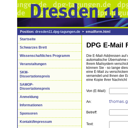
Position:
dresden11.dpg-tagungen.de
> emailform.html
Startseite
DPG E-Mail 
Schwarzes Brett
Wissenschaftliches Programm
Die E-Mail-Addressen auf di
automatische Übernahme de
Ihrem Mailsystem verschick
Veranstaltungen
können Sie - so lange die
eine E-Mail zu verschicke
SKM-
versendet und Ihnen der 
Dissertationspreis
eine Kopie Ihrer Nachricht 
SAMOP-
Dissertationspreis
Von (E-Mail):
Anmeldung
An:
Informationen
Betreff:
Sponsoren
Kontakt/Impressum
Text: