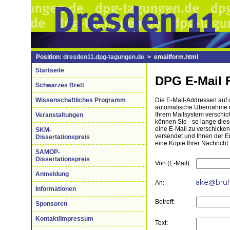
Position:
dresden11.dpg-tagungen.de
> emailform.html
Startseite
DPG E-Mail 
Schwarzes Brett
Wissenschaftliches Programm
Die E-Mail-Addressen auf di
automatische Übernahme de
Ihrem Mailsystem verschick
Veranstaltungen
können Sie - so lange die
eine E-Mail zu verschicke
SKM-
versendet und Ihnen der 
Dissertationspreis
eine Kopie Ihrer Nachricht 
SAMOP-
Dissertationspreis
Von (E-Mail):
Anmeldung
An:
Informationen
Betreff:
Sponsoren
Kontakt/Impressum
Text: