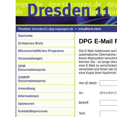
Position:
dresden11.dpg-tagungen.de
> emailform.html
Startseite
DPG E-Mail 
Schwarzes Brett
Wissenschaftliches Programm
Die E-Mail-Addressen auf di
automatische Übernahme de
Ihrem Mailsystem verschick
Veranstaltungen
können Sie - so lange die
eine E-Mail zu verschicke
SKM-
versendet und Ihnen der 
Dissertationspreis
eine Kopie Ihrer Nachricht 
SAMOP-
Dissertationspreis
Von (E-Mail):
Anmeldung
An:
Informationen
Betreff:
Sponsoren
Kontakt/Impressum
Text: