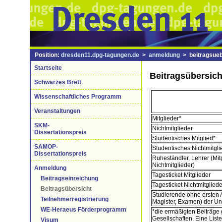
Position:
dresden11.dpg-tagungen.de
>
anmeldung
> beitragsueb
Startseite
Beitragsübersich
Schwarzes Brett
Wissenschaftliches Programm
Veranstaltungen
Mitglieder*
SKM-
Nichtmitglieder
Dissertationspreis
Studentisches Mitglied*
SAMOP-
Studentisches Nichtmitgli
Dissertationspreis
Ruheständler, Lehrer (Mit
Nichtmitglieder)
Anmeldung
Tagesticket Mitglieder
Beitragseinreichung
Tagesticket Nichtmitgliede
Beitragsübersicht
Studierende ohne ersten 
Teilnehmerregistrierung
Magister, Examen) der Un
WE-Heraeus Förderprogramm
*die ermäßigten Beiträge g
Gesellschaften. Eine List
Visum